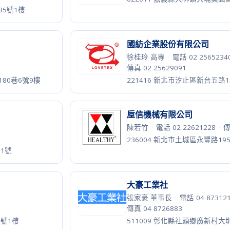
·
鄭安芹 董事長機要秘書
·
電話 02
傳真 02 27278323
6號9樓之一
110057 台北市信義區忠孝東路五
衛普材料股份有限公司
10
·
呂季席 資深專員
·
電話 07 3553
傳真 07 3582091
樓
811020 高雄市楠梓區朝仁路23
進安機械有限公司
蘇志華 董事長
·
電話 03 32158
傳真 03 3126325
2號1樓
338028 桃園市蘆竹區內厝里大
達瑩淨化科技有限公司
·
吳美紅 小姐
·
電話 03 3963333
326021 桃園市楊梅區中山北路一