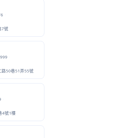
傳真 03 3867127
頂38號
真 02 25576961
號13樓之3
7038
·
362-2號6樓