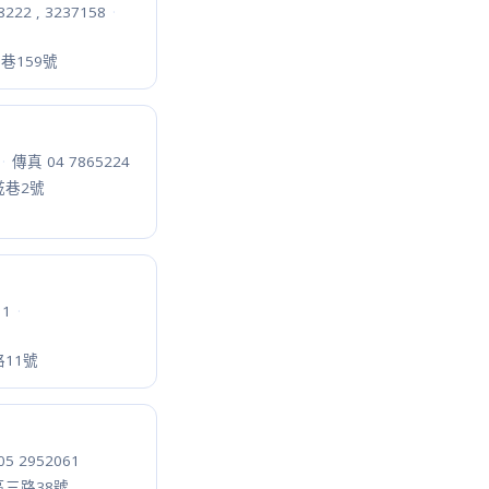
26
·
生路26號
8
·
段27-9號21樓
336
·
0號8樓之5