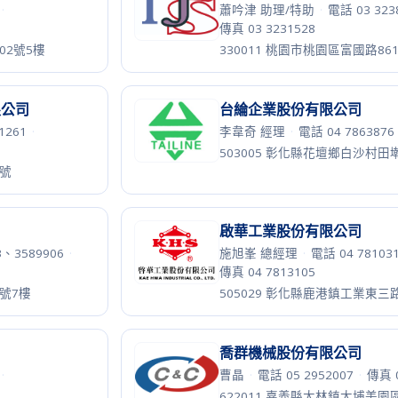
總勝企業股份有限公司
·
蔡坤明 總經理
·
電話 06 26612
傳真 06 2661683
717010 台南市仁德區保安里民
司
至成不織布股份有限公司
陳雅娟 小姐
·
電話 02 8809818
傳真 02 88098198
一段20巷50號
251401 新北市淡水區中正東路2
良豐國際貿易有限公司
 8756145
楊菁萍 總經理
·
電話 02 25911
傳真 02 25956191
5號3樓之1
104486 台北市中山區松江路20
華新醫材股份有限公司