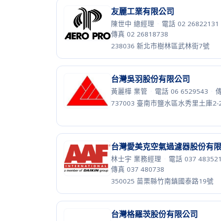
221432 新北市汐止區新台五路1段7
福綿纖維股份有限公司
薛文閔 協理
·
電話 06 5932008
·
傳
745003 台南市安定區許中營24-4號
穎德紡織有限公司
穎
林慶建 廠長
·
電話 04 7351548
·
傳
508015 彰化縣和美鎮糖友里糖東一
精通精機股份有限公司
張祺田 董事長
·
電話 04 7376278
·
傳真 04 7372986
500036 彰化市福東街66巷22弄30