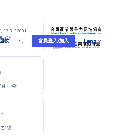
·
傳真 03 5686199
鄰埔頂261號
38
·
622之6號
999
·
56巷8號