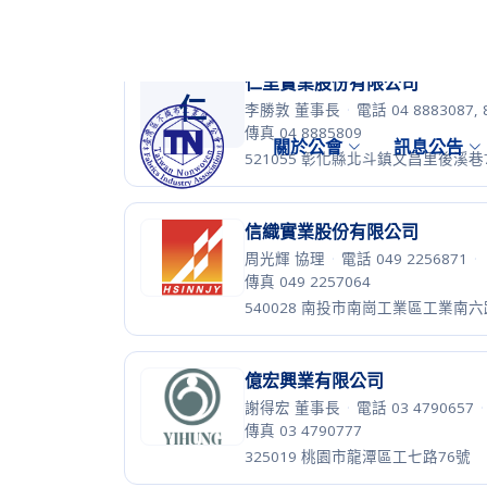
易廷企業有限公司
顏志偉 總經理
·
電話 03 3286585
·
傳真 03 3286595
333011 桃園市龜山區文工一路298
松勝創新股份有限公司
陳姿吟 業務部副理
·
電話 03 46332
傳真 03 4633297
320021 桃園市中壢區中園路164之
樺欣機械工業股份有限公司
簡俊壽 經理
·
電話 03 3843736
·
傳
337009 桃園市大園區水源路919號
欣意企業股份有限公司