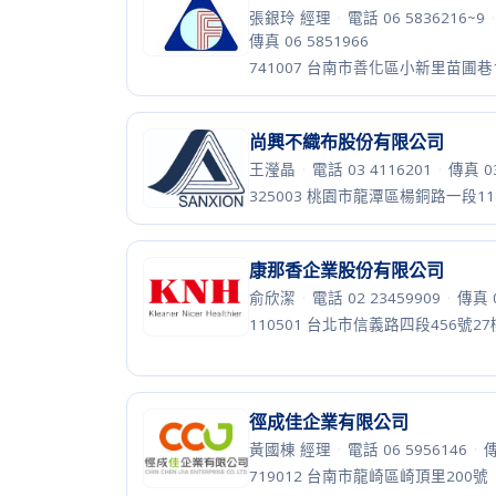
樓
順易利實業有限公司
黃柏霖 特助
·
電話 02 24560999
·
傳真 02 24551596
106446 台北市大安區敦化南路1段2
驊瑞實業股份有限公司
陳麗雯
·
電話 07 3526519
·
傳真 07
815006 高雄市大社區和平路一段22
鴻維濾材科技股份有限公司
吳朝瑞 副總
·
電話 037 462899
·
傳
350005 苗栗縣竹南鎮建國路288巷7