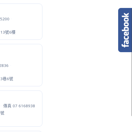
·
傳真 03 3187027
路78-7號
81858
·
7-1號1樓
9
·
灣大道九段126號
 06 6984984
行街8號