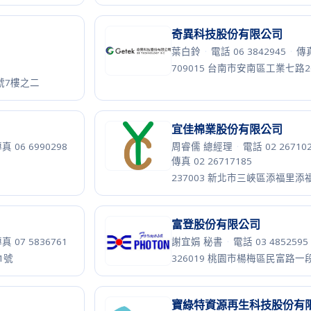
樓之1
鉅瑋實業有限公司
顏瑋 執行長
·
電話 04 2355345
傳真 04 23507777
07號35樓
408017 台中市南屯區工業區24
長宏機械有限公司
89
·
呂清林 董事長
·
電話 02 82926
傳真 02 82926089
8-1號
236002 新北市土城區峯廷街5號
長豐紡織科技股份有限公司
·
劉香琴
·
電話 02 22681996
·
傳
236043 新北市土城區德安街2號
五權一路13號1~2