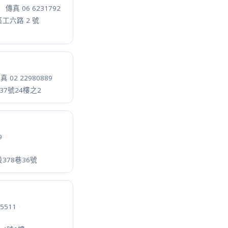
00
·
段11號
30
·
23-3號
26
·
下浮尾119-1號