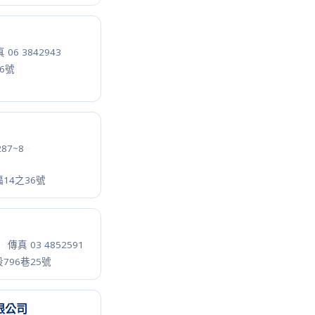
6
·
路9號
088
·
5樓之2
真 02 22680383