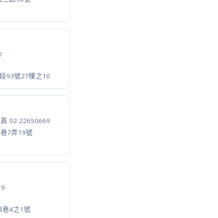
 27277347
·
段508號19樓之3
688
·
1號
98~9
·
豐街2巷3號
·
傳真 03 3971463
段199巷27號