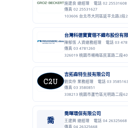
綜和企業股份有限公司
謝憲昌 總經理
·
電話 04 22628858
傳真 04 22626591
402015 台中市南區南平路306號
聚泰環保材料科技股份有限公
周紹華 總經理
·
電話 04 8796000
·
傳真 04 8796999
530017 彰化縣二水鄉合興村南通路
舜陽興業股份有限公司
陳映竹
·
電話 04 8756005
·
傳真 04
407661 台中市西屯區大墩十八街19
華信水織布實業股份有限公司