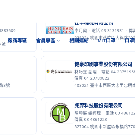
昶欣科技有限公司
江唯芝 財務
·
電話 03 5680599
304111 新竹縣新豐鄉埔和村10
巷13號
格安德工業股份有限公司
88
·
曾馨慧 總經理
·
電話 06 78207
傳真 06 7820739
1號
726006 台南市學甲區光華里光華
權和機械有限公司
真 03 3843735
蕭鴻彬 董事長
·
電話 02 26775
傳真 02 26775866
239016 新北市鶯歌區中正三路1
正紡興業有限公司