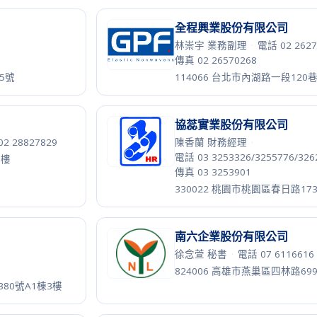
王慧馨 業助
·
電話 03 3187228
333016 桃園市龜山區大崗里大湖
57號19樓
淨新科技股份有限公司
真 02 26789357
張芷瑄 總經理特助
·
電話 07 34
傳真 07 3505012
813022 高雄市左營區大中二路4
瑋峻實業股份有限公司
瑋
65
·
王森巨 經理
·
電話 04 2658039
傳真 04 26580369
99巷98號2樓
435111 臺中市梧棲區安仁里臺
祖揚股份有限公司
·
鍾和真
·
電話 06 6986205
·
傳真
720006 台南市官田區二鎮里力