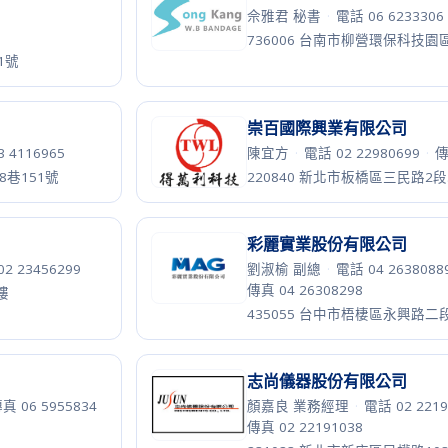
香港商麥迪康亞太有限公司
朱家寶 總經理
·
電話 03 99091
傳真 03 9909600
05號7樓之5
268015 宜蘭縣五結鄉利工一路2
驊麗科技股份有限公司
 3526539
陳聰賓 總經理
·
電話 06 79453
傳真 06 7945220
3之10號
725035 台南市將軍區忠嘉里北嘉
麥世科股份有限公司
真 037 462859
魏宏汶 董事長
·
電話 03 77305
傳真 03 7730529
9弄14號
356003 苗栗縣後龍鎮東明里8鄰