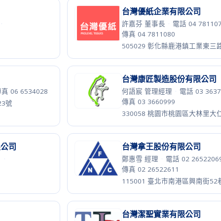
9號11樓之5
科德寶遠東股份有限公司
真 06 5933155
鄭珮君 行銷溝通副理
·
電話 03 3841188、3846185
·
337010 桃園市大園區溪海里崙
立赫產業有限公司
真 04 7364441
許琬佳
·
電話 02 25575198
·
傳
街78號
103606 台北市延平北路2段202
約伯科技有限公司
陳彥君 專案經理
·
電話 02 8245
傳真 02 82457138
號
235026 新北市中和區中山路二段