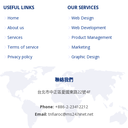
USEFUL LINKS
OUR SERVICES
Home
Web Design
About us
Web Development
Services
Product Management
Terms of service
Marketing
Privacy policy
Graphic Design
聯絡我們
台北市中正區愛國東路22號4F
Phone:
+886-2-23412212
Email:
tnfiaroc@ms24.hinet.net