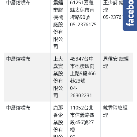
中層熔噴布
震錩
61251嘉義
王少詩 總經
塑膠
縣太保市南
理
機械
埤路90號
05-2376175
廠股
05-2376175
份有
限公
司
中層熔噴布
上大
45347台中
周侰安 總經
嘉實
市梧棲區向
理
業股
上路9段466
份有
巷23號
限公
04-
司
26302231
中層熔噴布
康那
11052台北
戴秀玲總經
香企
市信義路四
理
業股
段456號27
份有
樓