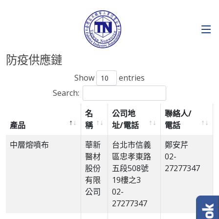
防疫供應鏈
Show
entries
Search:
名
公司地
聯絡人/
產品
稱
址/電話
電話
中層熔噴布
華新
台北市信義
鄭安芹
醫材
區忠孝東路
02-
股份
五段508號
27277347
有限
19樓之3
公司
02-
27277347