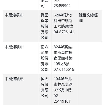
限公
02-
司
23459909
中層熔噴布
舜堡
52046彰化
陳世文總經
興業
縣田中鎮新
理
股份
工六路90號
有限
04-8756141
公司
中層熔噴布
南六
82446高雄
企業
市燕巢市角
股份
宿里四林路
有限
108之8號
公司
07-6116616
中層熔噴布
恒大
10446台北
股份
市林森北路
有限
372號10樓
公司
02-
25119161