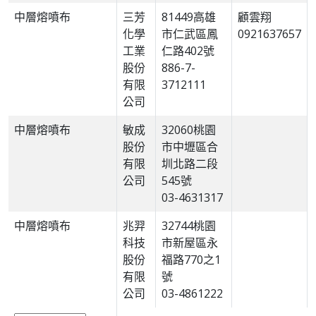
中層熔噴布
三芳
81449高雄
顧雲翔
化學
市仁武區鳳
0921637657
工業
仁路402號
股份
886-7-
有限
3712111
公司
中層熔噴布
敏成
32060桃園
股份
市中壢區合
有限
圳北路二段
公司
545號
03-4631317
中層熔噴布
兆羿
32744桃園
科技
市新屋區永
股份
福路770之1
有限
號
公司
03-4861222