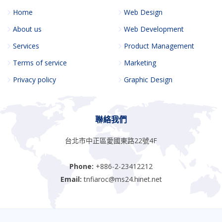
Home
Web Design
About us
Web Development
Services
Product Management
Terms of service
Marketing
Privacy policy
Graphic Design
聯絡我們
台北市中正區愛國東路22號4F
Phone:
+886-2-23412212
Email:
tnfiaroc@ms24.hinet.net