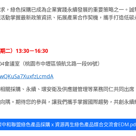
要求，綠色採購已成為企業實踐永續發展的重要策略之一。誠
流活動掌握最新政策資訊、拓展產業合作契機，攜手打造低碳
二）13:30－16:30
04會議室（桃園市中壢區領航北路一段99號）
le/wQKuSa7XuxfzLcmdA
位相關採購、永續、環安衛及供應鏈管理等業務同仁共同出席
免向隅。期待您的參與，讓我們攜手掌握國際趨勢，共創永續
_產業碳中和聯盟綠色產品採購 x 資源再生綠色產品媒合交流會EDM.pd