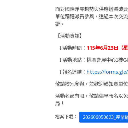
面對國際淨零趨勢與供應鏈減碳
單位踴躍派員參與，透過本次交
鏈。
【活動資訊】
115
年6月23日（星期
活動時間：
l
活動地點：桃園會展中心1樓G
l
https://forms.g
報名連結：
l
敬請撥冗參與，並歡迎轉知貴單
活動名額有限，敬請儘早報名以
局！
檔案下載：
202606050623