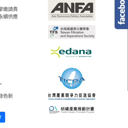
摯邀請貴
永續供應
。
綠色新
f