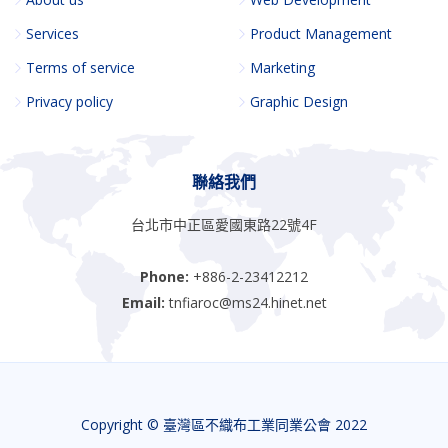
Services
Product Management
Terms of service
Marketing
Privacy policy
Graphic Design
聯絡我們
台北市中正區愛國東路22號4F
Phone:
+886-2-23412212
Email:
tnfiaroc@ms24.hinet.net
Copyright © 臺灣區不織布工業同業公會 2022