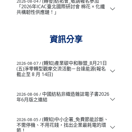
(轉發)紡拓會_敬請報名參加
2026-08-04 /
「2026年ICAC臺北國際研討會 棉花 × 化纖
共構韌性供應鏈！」
資訊分享
(轉知)產業碳中和聯盟_8月21日
2026-08-07 /
(五)淨零轉型觀摩交流活動－台達能源(報名
截止至 8 月 14日)
中國紡粘非織造雜誌電子書2026
2026-08-06 /
年6月版之連結
(轉知)中小企署_免費節能診斷、
2026-08-05 /
不需停機、不用花錢，找出企業最耗電的環
節！