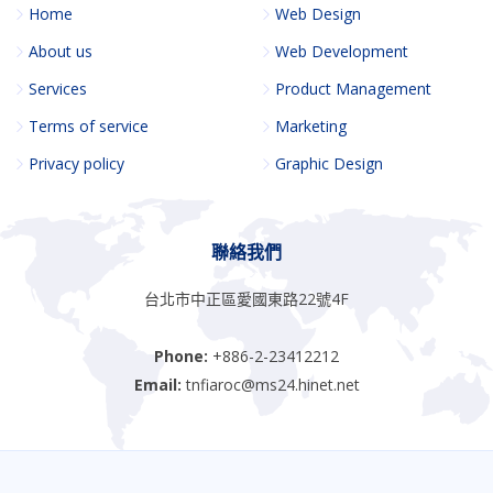
Home
Web Design
About us
Web Development
Services
Product Management
Terms of service
Marketing
Privacy policy
Graphic Design
聯絡我們
台北市中正區愛國東路22號4F
Phone:
+886-2-23412212
Email:
tnfiaroc@ms24.hinet.net