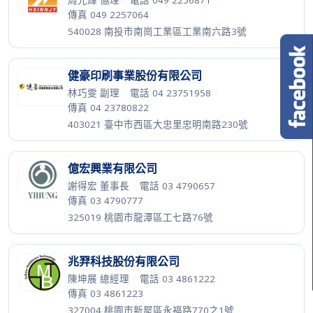
周光輝 協理
·
電話 049 2256871
·
傳真 049 2257064
540028 南投市南崗工業區工業南六路3號
健豪印刷事業股份有限公司
林巧雯 副理
·
電話 04 23751958
·
傳真 04 23780822
403021 臺中市西區大忠里忠明南路230號
億宏興業有限公司
謝得宏 董事長
·
電話 03 4790657
·
傳真 03 4790777
325019 桃園市龍潭區工七路76號
兆羿科技股份有限公司
陳坤展 總經理
·
電話 03 4861222
·
傳真 03 4861223
327004 桃園市新屋區永福路770之1號