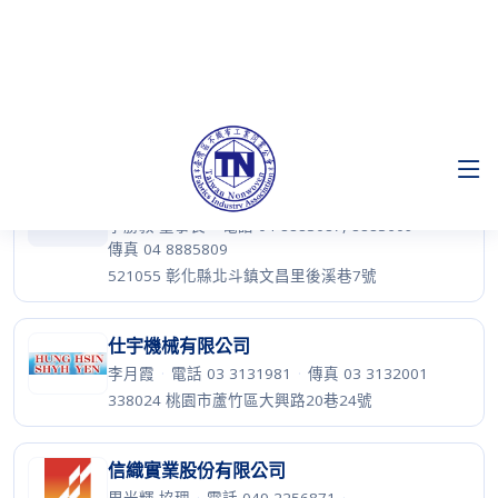
中日特種紙廠股份有限公司
林健銘 副理
·
電話 049 2913025
·
傳真 049 2913367
545011 南投縣埔里鎮中山路三段737號
仁里實業股份有限公司
仁
李勝敦 董事長
·
電話 04 8883087, 8883609
·
傳真 04 8885809
521055 彰化縣北斗鎮文昌里後溪巷7號
仕宇機械有限公司
李月霞
·
電話 03 3131981
·
傳真 03 3132001
338024 桃園市蘆竹區大興路20巷24號
信織實業股份有限公司