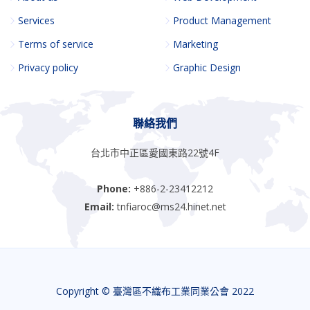
Services
Product Management
Terms of service
Marketing
Privacy policy
Graphic Design
聯絡我們
台北市中正區愛國東路22號4F
Phone:
+886-2-23412212
Email:
tnfiaroc@ms24.hinet.net
Copyright © 臺灣區不織布工業同業公會 2022